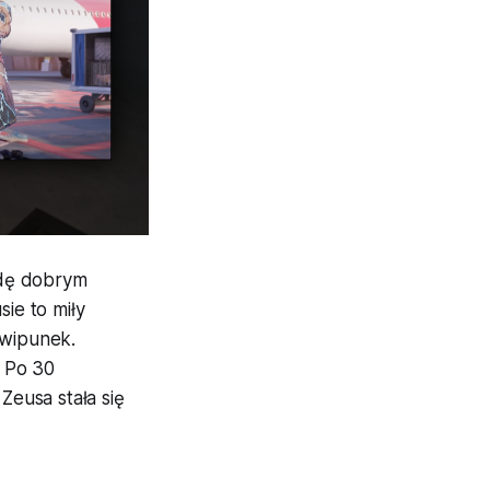
wdę dobrym
sie to miły
kwipunek.
! Po 30
eusa stała się