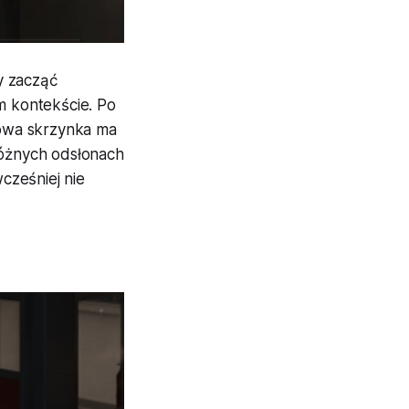
y zacząć
ym kontekście. Po
Nowa skrzynka ma
óżnych odsłonach
cześniej nie