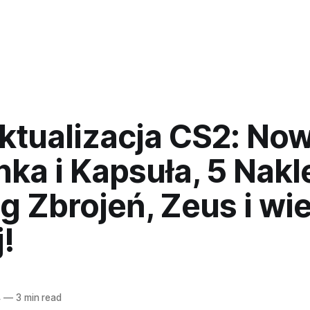
Aktualizacja CS2: No
ka i Kapsuła, 5 Nakl
 Zbrojeń, Zeus i wie
!
4
—
3 min read