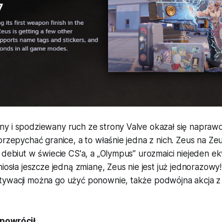
y i spodziewany ruch ze strony Valve okazał się napra
przepychać granice, a to właśnie jedna z nich. Zeus na Zeu
 debiut w świecie CS'a, a „Olympus” urozmaici niejeden e
niosła jeszcze jedną zmianę, Zeus nie jest już jednorazowy
ywacji można go użyć ponownie, także podwójna akcja z Z
powrócił