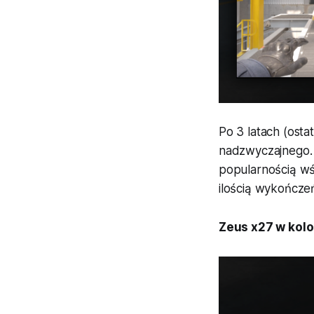
Po 3 latach (ost
nadzwyczajnego. N
popularnością wśr
ilością wykończeń
Zeus x27 w kolo