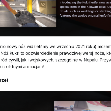
atnio nowy nóż widzieliśmy we wrześniu 2021 roku) możem
óż Kukri to odzwierciedlenie prawdziwej wersji noża, któ
ód cywili, jak i wojskowych, szczególnie w Nepalu. Przyw
 i solidnymi animacjami!
rze!