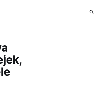
wa
ejek,
le