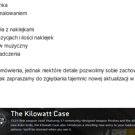
nka
 malowaniem
a z naklejkami
ycjach i ilości naklejek
w muzyczny
adczenia
ówienia, jednak niektóre detale pozwolimy sobie zacho
ak zapraszamy do zgłębiania tajemnic nowej aktualizacji w