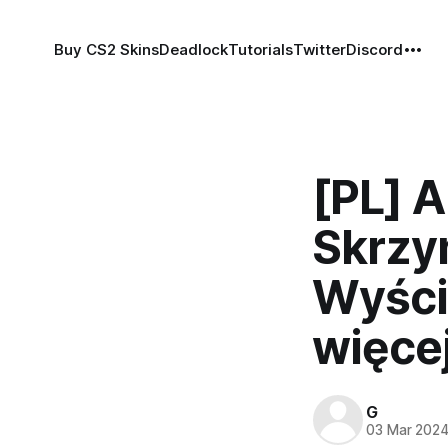
Buy CS2 Skins
Deadlock
Tutorials
Twitter
Discord
[PL] 
Skrzyn
Wyścig
więcej
G
03 Mar 202