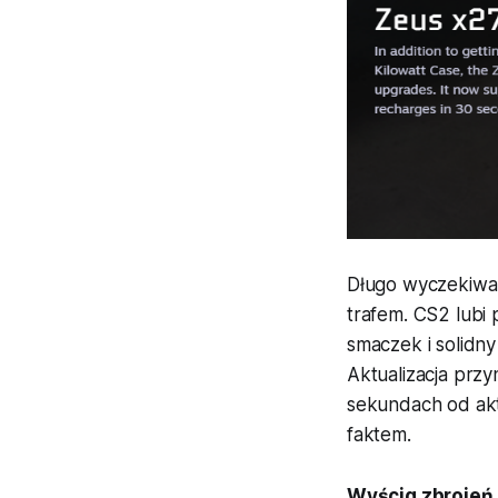
Długo wyczekiwan
trafem. CS2 lubi 
smaczek i solidny
Aktualizacja przy
sekundach od akt
faktem.
Wyścig zbrojeń 