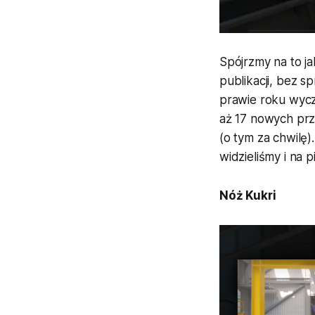
Spójrzmy na to j
publikacji, bez s
prawie roku wycz
aż 17 nowych pr
(o tym za chwilę
widzieliśmy i na 
Nóż Kukri