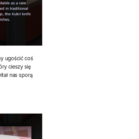
y ugościć coś
ry cieszy się
itał nas sporą