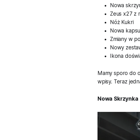
Nowa skrzy
Zeus x27 z
Nóż Kukri
Nowa kapsuł
Zmiany w poz
Nowy zesta
Ikona doświ
Mamy sporo do om
wpisy. Teraz jedn
Nowa Skrzynka