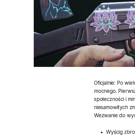
Oficjalnie
: Po wie
mocnego. Pierwsz
społeczności i mim
niesamowitych zmi
Wezwanie do wyś
Wyścig zbro