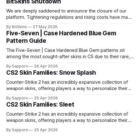
BitSkins Shutdown
We are deeply saddened to announce the closure of our
platform. Tightening regulations and rising costs have made
it impossible for us to continue operating.
By BitSkins
27 May 2026
Five-Seven | Case Hardened Blue Gem
Pattern Guide
The Five-Seven | Case Hardened Blue Gem patterns sit
among the most sought-after skins in CS due to their rare,
high-percentage blue finishes. They have gained popularity
By Sapporo
26 Apr 2026
especially because of their high blue percentage yet being
CS2 Skin Families: Snow Splash
highly affordable. In 2025, top-tier Blue Gems, especially in
Factory New condition, have reached around
Counter-Strike 2 has an incredibly expansive collection of
weapon skins, offering players a way to personalize their
loadouts while showcasing unique designs. Among the vast
By Sapporo
25 Apr 2026
selection, certain skin families have become iconic,
CS2 Skin Families: Sleet
standing out due to their distinct aesthetics and recurring
presence across multiple weapons. From the sleek, comic-
Counter-Strike 2 has an incredibly expansive collection of
book-inspired Neo-Noir
weapon skins, offering players a way to personalize their
loadouts while showcasing unique designs. Among the vast
By Sapporo
25 Apr 2026
selection, certain skin families have become iconic,
standing out due to their distinct aesthetics and recurring