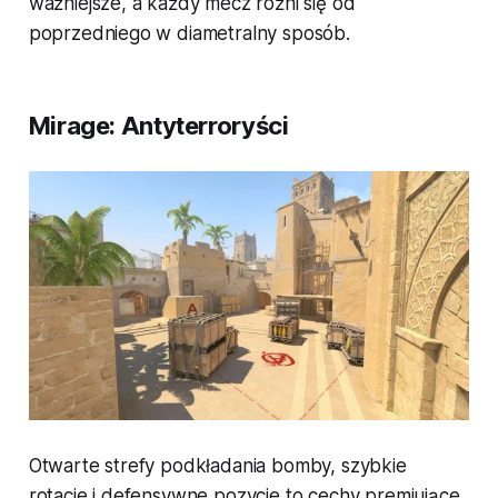
ważniejsze, a każdy mecz różni się od
poprzedniego w diametralny sposób.
Mirage: Antyterroryści
Otwarte strefy podkładania bomby, szybkie
rotacje i defensywne pozycje to cechy premiujące