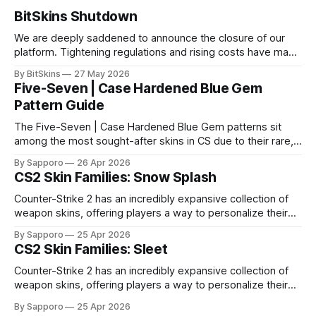
BitSkins Shutdown
We are deeply saddened to announce the closure of our
platform. Tightening regulations and rising costs have made
it impossible for us to continue operating.
By BitSkins
27 May 2026
Five-Seven | Case Hardened Blue Gem
Pattern Guide
The Five-Seven | Case Hardened Blue Gem patterns sit
among the most sought-after skins in CS due to their rare,
high-percentage blue finishes. They have gained popularity
By Sapporo
26 Apr 2026
especially because of their high blue percentage yet being
CS2 Skin Families: Snow Splash
highly affordable. In 2025, top-tier Blue Gems, especially in
Factory New condition, have reached around
Counter-Strike 2 has an incredibly expansive collection of
weapon skins, offering players a way to personalize their
loadouts while showcasing unique designs. Among the vast
By Sapporo
25 Apr 2026
selection, certain skin families have become iconic,
CS2 Skin Families: Sleet
standing out due to their distinct aesthetics and recurring
presence across multiple weapons. From the sleek, comic-
Counter-Strike 2 has an incredibly expansive collection of
book-inspired Neo-Noir
weapon skins, offering players a way to personalize their
loadouts while showcasing unique designs. Among the vast
By Sapporo
25 Apr 2026
selection, certain skin families have become iconic,