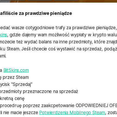
rafiliście za prawdziwe pieniądze
rzedać wasze cotygodniowe trafy za prawdziwe pieniądze,
kins
, gdzie dajemy wam możliwość wypłaty w krypto waluc
możecie też wydać balans na inne przedmioty, które znajd
ku Steam. Jeśli chcecie coś wystawić na sprzedaż, podąża
ami.
na
BitSkins.com
ię przez Steam
zycisk "Sprzedaj"
przedmioty przeznaczone na sprzedaż
nkretną cenę
 procedruę poprzez zaakcpetowanie ODPOWIEDNIEJ OF
śli nie macie jeszcze
Potwierdzenia Mobilnego Steam
, zost