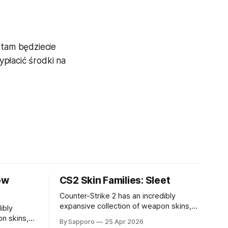
 tam będziecie
ypłacić środki na
ow
CS2 Skin Families: Sleet
Counter-Strike 2 has an incredibly
expansive collection of weapon skins,
ibly
offering players a way to personalize
n skins,
By Sapporo
25 Apr 2026
their loadouts while showcasing unique