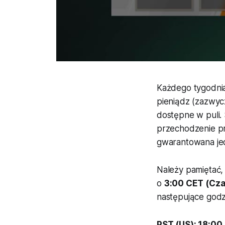
Każdego tygodni
pieniądz (zazwyc
dostępne w puli.
przechodzenie pr
gwarantowana jed
Należy pamiętać, 
o
3:00 CET (Cza
następujące godz
PST (US): 18:00