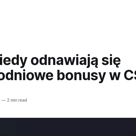
iedy odnawiają się
odniowe bonusy w C
4
—
2 min read