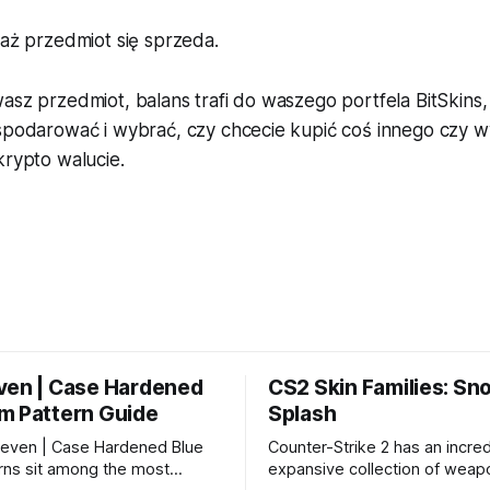
aż przedmiot się sprzeda.
asz przedmiot, balans trafi do waszego portfela BitSkins,
ospodarować i wybrać, czy chcecie kupić coś innego czy w
krypto walucie.
ven | Case Hardened
CS2 Skin Families: Sn
m Pattern Guide
Splash
even | Case Hardened Blue
Counter-Strike 2 has an incred
ns sit among the most
expansive collection of weapo