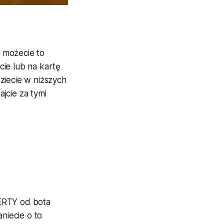
 możecie to
ie lub na kartę
ziecie w niższych
jcie za tymi
ERTY od bota
aniecie o to