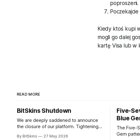
poproszeni.
Poczekajcie 
Kiedy ktoś kupi w
mogli go dalej g
kartę Visa lub w 
READ MORE
BitSkins Shutdown
Five-Se
Blue Ge
We are deeply saddened to announce
the closure of our platform. Tightening
The Five-S
regulations and rising costs have made
Gem patter
By BitSkins
27 May 2026
it impossible for us to continue