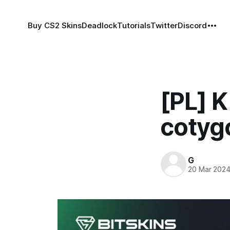
Buy CS2 Skins
Deadlock
Tutorials
Twitter
Discord
[PL] K
cotyg
G
20 Mar 202