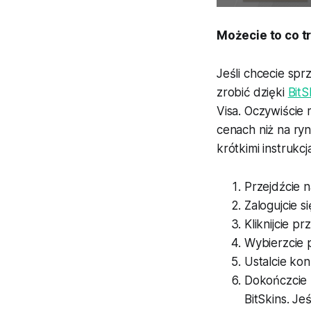
Możecie to co t
Jeśli chcecie sp
zrobić dzięki
BitS
Visa. Oczywiście 
cenach niż na ryn
krótkimi instrukcj
Przejdźcie 
Zalogujcie s
Kliknijcie pr
Wybierzcie 
Ustalcie ko
Dokończcie
BitSkins. Je