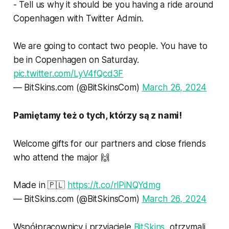
- Tell us why it should be you having a ride around
Copenhagen with Twitter Admin.
We are going to contact two people. You have to
be in Copenhagen on Saturday.
pic.twitter.com/LyV4fQcd3F
— BitSkins.com (@BitSkinsCom)
March 26, 2024
Pamiętamy też o tych, którzy są z nami!
Welcome gifts for our partners and close friends
who attend the major 🙌
Made in 🇵🇱
https://t.co/rlPiNQYdmg
— BitSkins.com (@BitSkinsCom)
March 26, 2024
Współpracownicy i przyjaciele
BitSkins
, otrzymali