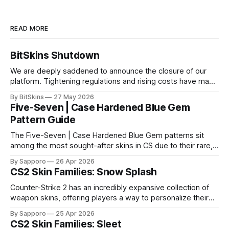
READ MORE
BitSkins Shutdown
We are deeply saddened to announce the closure of our
platform. Tightening regulations and rising costs have made
it impossible for us to continue operating.
By BitSkins
27 May 2026
Five-Seven | Case Hardened Blue Gem
Pattern Guide
The Five-Seven | Case Hardened Blue Gem patterns sit
among the most sought-after skins in CS due to their rare,
high-percentage blue finishes. They have gained popularity
By Sapporo
26 Apr 2026
especially because of their high blue percentage yet being
CS2 Skin Families: Snow Splash
highly affordable. In 2025, top-tier Blue Gems, especially in
Factory New condition, have reached around
Counter-Strike 2 has an incredibly expansive collection of
weapon skins, offering players a way to personalize their
loadouts while showcasing unique designs. Among the vast
By Sapporo
25 Apr 2026
selection, certain skin families have become iconic,
CS2 Skin Families: Sleet
standing out due to their distinct aesthetics and recurring