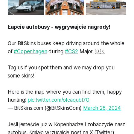
Łapcie autobusy - wygrywajcie nagrody!
Our BitSkins buses keep driving around the whole
of
#Copenhagen
during
#CS2
Major. 🇩🇰
Tag us if you spot them and we may drop you
some skins!
Here is the map where you can find them, happy
hunting!
pic.twitter.com/oIcaqubl7G
— BitSkins.com (@BitSkinsCom)
March 26, 2024
Jeśli jesteście już w Kopenhadze i zobaczycie nasz
autobus, śmiało wrzucajcie post na X (Twitter)