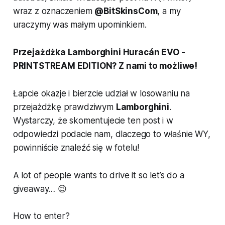
wraz z oznaczeniem
@BitSkinsCom
, a my
uraczymy was małym upominkiem.
Przejażdżka Lamborghini Huracán EVO -
PRINTSTREAM EDITION? Z nami to możliwe!
Łapcie okazje i bierzcie udział w losowaniu na
przejażdżkę prawdziwym
Lamborghini
.
Wystarczy, że skomentujecie ten post i w
odpowiedzi podacie nam, dlaczego to właśnie WY,
powinniście znaleźć się w fotelu!
A lot of people wants to drive it so let’s do a
giveaway… 😉
How to enter?