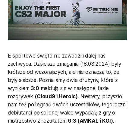
E-sportowe święto nie zawodzi i dalej nas
zachwyca. Dzisiejsze zmagania
(18.03.2024)
były
krótsze od wczorajszych, ale nie oznacza to, że
były słabsze. Poznaliśmy dwie drużyny, które z
wynikiem
3:0
meldują się w następnej fazie
rozgrywek
(Cloud9 i Heroic)
. Niestety, przyszło
nam też pożegnać dwóch uczestników, tegoroczni
debiutanci po solidnej walce wypadają z gry o
mistrzostwo z rezultatem
0:3 (AMKAL i KOI)
.