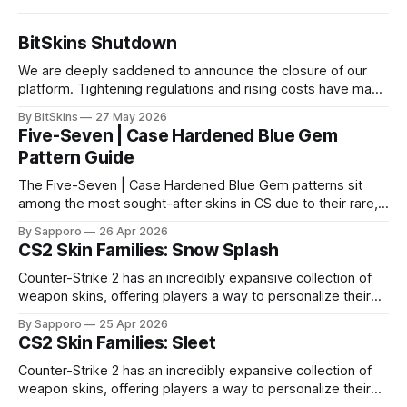
BitSkins Shutdown
We are deeply saddened to announce the closure of our
platform. Tightening regulations and rising costs have made
it impossible for us to continue operating.
By BitSkins
27 May 2026
Five-Seven | Case Hardened Blue Gem
Pattern Guide
The Five-Seven | Case Hardened Blue Gem patterns sit
among the most sought-after skins in CS due to their rare,
high-percentage blue finishes. They have gained popularity
By Sapporo
26 Apr 2026
especially because of their high blue percentage yet being
CS2 Skin Families: Snow Splash
highly affordable. In 2025, top-tier Blue Gems, especially in
Factory New condition, have reached around
Counter-Strike 2 has an incredibly expansive collection of
weapon skins, offering players a way to personalize their
loadouts while showcasing unique designs. Among the vast
By Sapporo
25 Apr 2026
selection, certain skin families have become iconic,
CS2 Skin Families: Sleet
standing out due to their distinct aesthetics and recurring
presence across multiple weapons. From the sleek, comic-
Counter-Strike 2 has an incredibly expansive collection of
book-inspired Neo-Noir
weapon skins, offering players a way to personalize their