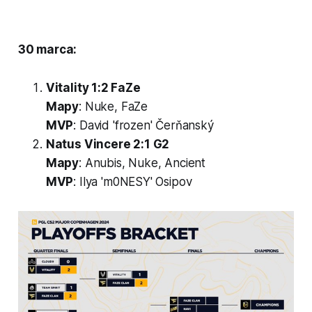
30 marca:
Vitality 1:2 FaZe
Mapy
: Nuke, FaZe
MVP
: David 'frozen' Čerňanský
Natus Vincere 2:1 G2
Mapy
: Anubis, Nuke, Ancient
MVP
: Ilya 'm0NESY' Osipov