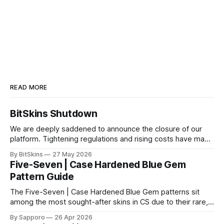
READ MORE
BitSkins Shutdown
We are deeply saddened to announce the closure of our
platform. Tightening regulations and rising costs have made
it impossible for us to continue operating.
By BitSkins
27 May 2026
Five-Seven | Case Hardened Blue Gem
Pattern Guide
The Five-Seven | Case Hardened Blue Gem patterns sit
among the most sought-after skins in CS due to their rare,
high-percentage blue finishes. They have gained popularity
By Sapporo
26 Apr 2026
especially because of their high blue percentage yet being