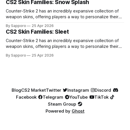
CS2 Skin Families: Snow Splash
highly affordable. In 2025, top-tier Blue Gems, especially in
Factory New condition, have reached around
Counter-Strike 2 has an incredibly expansive collection of
weapon skins, offering players a way to personalize their
loadouts while showcasing unique designs. Among the vast
By Sapporo
25 Apr 2026
selection, certain skin families have become iconic,
CS2 Skin Families: Sleet
standing out due to their distinct aesthetics and recurring
presence across multiple weapons. From the sleek, comic-
Counter-Strike 2 has an incredibly expansive collection of
book-inspired Neo-Noir
weapon skins, offering players a way to personalize their
loadouts while showcasing unique designs. Among the vast
By Sapporo
25 Apr 2026
selection, certain skin families have become iconic,
standing out due to their distinct aesthetics and recurring
presence across multiple weapons. From the sleek, comic-
book-inspired Neo-Noir
Blog
CS2 Market
Twitter
Instagram
Discord
Facebook
Telegram
YouTube
TikTok
Steam Group
Powered by
Ghost