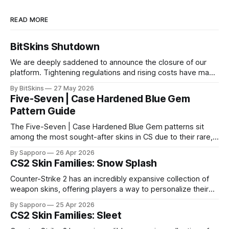
READ MORE
BitSkins Shutdown
We are deeply saddened to announce the closure of our
platform. Tightening regulations and rising costs have made
it impossible for us to continue operating.
By BitSkins
27 May 2026
Five-Seven | Case Hardened Blue Gem
Pattern Guide
The Five-Seven | Case Hardened Blue Gem patterns sit
among the most sought-after skins in CS due to their rare,
high-percentage blue finishes. They have gained popularity
By Sapporo
26 Apr 2026
especially because of their high blue percentage yet being
CS2 Skin Families: Snow Splash
highly affordable. In 2025, top-tier Blue Gems, especially in
Factory New condition, have reached around
Counter-Strike 2 has an incredibly expansive collection of
weapon skins, offering players a way to personalize their
loadouts while showcasing unique designs. Among the vast
By Sapporo
25 Apr 2026
selection, certain skin families have become iconic,
CS2 Skin Families: Sleet
standing out due to their distinct aesthetics and recurring