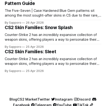
Pattern Guide
The Five-Seven | Case Hardened Blue Gem patterns sit
among the most sought-after skins in CS due to their rare,
high-percentage blue finishes. They have gained popularity
By Sapporo
26 Apr 2026
especially because of their high blue percentage yet being
CS2 Skin Families: Snow Splash
highly affordable. In 2025, top-tier Blue Gems, especially in
Factory New condition, have reached around
Counter-Strike 2 has an incredibly expansive collection of
weapon skins, offering players a way to personalize their
loadouts while showcasing unique designs. Among the vast
By Sapporo
25 Apr 2026
selection, certain skin families have become iconic,
CS2 Skin Families: Sleet
standing out due to their distinct aesthetics and recurring
presence across multiple weapons. From the sleek, comic-
Counter-Strike 2 has an incredibly expansive collection of
book-inspired Neo-Noir
weapon skins, offering players a way to personalize their
loadouts while showcasing unique designs. Among the vast
By Sapporo
25 Apr 2026
selection, certain skin families have become iconic,
standing out due to their distinct aesthetics and recurring
presence across multiple weapons. From the sleek, comic-
book-inspired Neo-Noir
Blog
CS2 Market
Twitter
Instagram
Discord
Facebook
Telegram
YouTube
TikTok