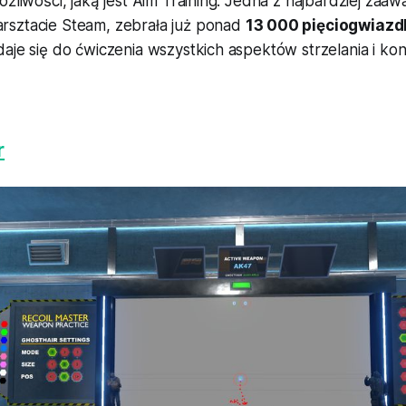
ożliwości, jaką jest Aim Training. Jedna z najbardziej z
sztacie Steam, zebrała już ponad
13 000 pięciogwiaz
aje się do ćwiczenia wszystkich aspektów strzelania i kon
r