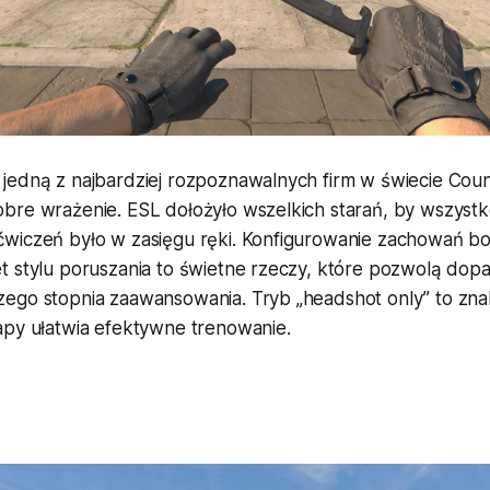
jedną z najbardziej rozpoznawalnych firm w świecie Coun
bre wrażenie. ESL dołożyło wszelkich starań, by wszyst
wiczeń było w zasięgu ręki. Konfigurowanie zachowań bo
t stylu poruszania to świetne rzeczy, które pozwolą do
ego stopnia zaawansowania. Tryb „headshot only” to zna
apy ułatwia efektywne trenowanie.