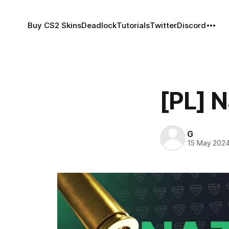
Buy CS2 Skins
Deadlock
Tutorials
Twitter
Discord
[PL] 
G
15 May 202