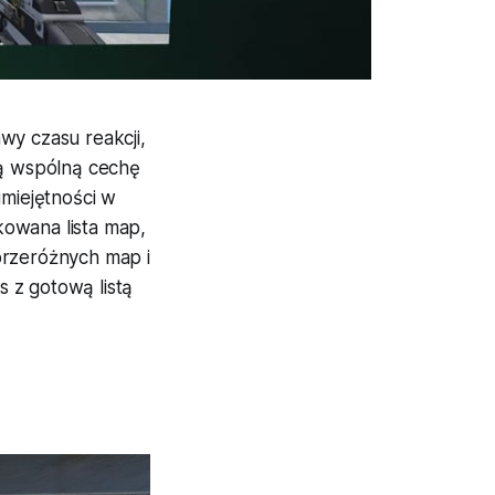
wy czasu reakcji,
ną wspólną cechę
umiejętności w
kowana lista map,
przeróżnych map i
 z gotową listą