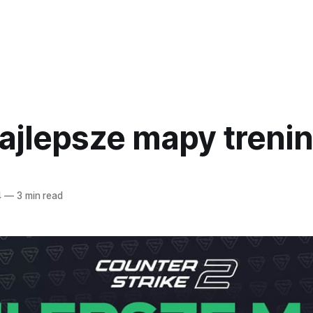
Najlepsze mapy tren
4
—
3 min read