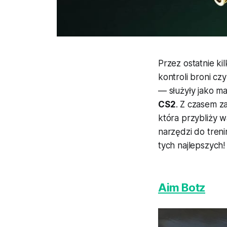
Przez ostatnie ki
kontroli broni cz
— służyły jako ma
CS2
. Z czasem z
która przybliży 
narzędzi do tren
tych najlepszych!
Aim Botz