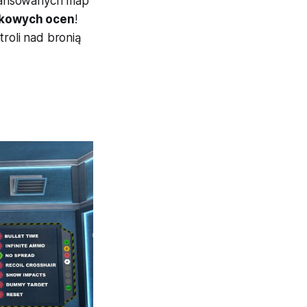
aawansowanych map
dkowych ocen
!
troli nad bronią