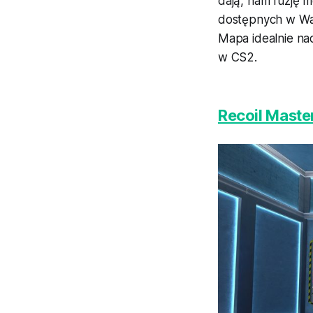
dają, nam fuzję m
dostępnych w War
Mapa idealnie nad
w CS2.
Recoil Maste