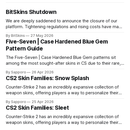
BitSkins Shutdown
We are deeply saddened to announce the closure of our
platform. Tightening regulations and rising costs have made
it impossible for us to continue operating.
By BitSkins
27 May 2026
Five-Seven | Case Hardened Blue Gem
Pattern Guide
The Five-Seven | Case Hardened Blue Gem patterns sit
among the most sought-after skins in CS due to their rare,
high-percentage blue finishes. They have gained popularity
By Sapporo
26 Apr 2026
especially because of their high blue percentage yet being
CS2 Skin Families: Snow Splash
highly affordable. In 2025, top-tier Blue Gems, especially in
Factory New condition, have reached around
Counter-Strike 2 has an incredibly expansive collection of
weapon skins, offering players a way to personalize their
loadouts while showcasing unique designs. Among the vast
By Sapporo
25 Apr 2026
selection, certain skin families have become iconic,
CS2 Skin Families: Sleet
standing out due to their distinct aesthetics and recurring
presence across multiple weapons. From the sleek, comic-
Counter-Strike 2 has an incredibly expansive collection of
book-inspired Neo-Noir
weapon skins, offering players a way to personalize their
loadouts while showcasing unique designs. Among the vast