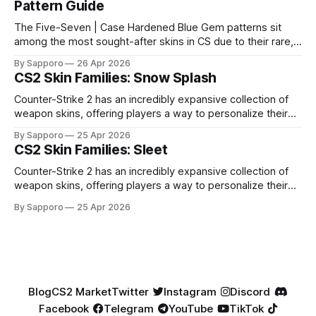
Pattern Guide
The Five-Seven | Case Hardened Blue Gem patterns sit
among the most sought-after skins in CS due to their rare,
high-percentage blue finishes. They have gained popularity
By Sapporo
26 Apr 2026
especially because of their high blue percentage yet being
CS2 Skin Families: Snow Splash
highly affordable. In 2025, top-tier Blue Gems, especially in
Factory New condition, have reached around
Counter-Strike 2 has an incredibly expansive collection of
weapon skins, offering players a way to personalize their
loadouts while showcasing unique designs. Among the vast
By Sapporo
25 Apr 2026
selection, certain skin families have become iconic,
CS2 Skin Families: Sleet
standing out due to their distinct aesthetics and recurring
presence across multiple weapons. From the sleek, comic-
Counter-Strike 2 has an incredibly expansive collection of
book-inspired Neo-Noir
weapon skins, offering players a way to personalize their
loadouts while showcasing unique designs. Among the vast
By Sapporo
25 Apr 2026
selection, certain skin families have become iconic,
standing out due to their distinct aesthetics and recurring
presence across multiple weapons. From the sleek, comic-
book-inspired Neo-Noir
Blog
CS2 Market
Twitter
Instagram
Discord
Facebook
Telegram
YouTube
TikTok