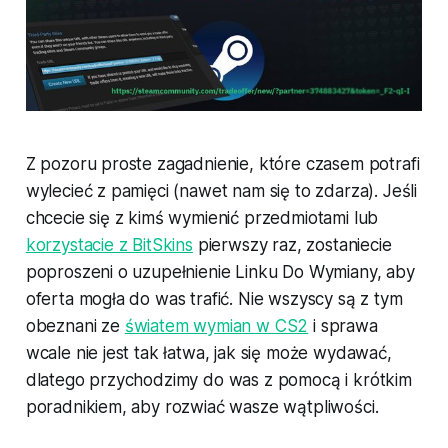
Z pozoru proste zagadnienie, które czasem potrafi
wylecieć z pamięci (nawet nam się to zdarza). Jeśli
chcecie się z kimś wymienić przedmiotami lub
korzystacie z BitSkins
pierwszy raz, zostaniecie
poproszeni o uzupełnienie Linku Do Wymiany, aby
oferta mogła do was trafić. Nie wszyscy są z tym
obeznani ze
światem wymian w CS2
i sprawa
wcale nie jest tak łatwa, jak się może wydawać,
dlatego przychodzimy do was z pomocą i krótkim
poradnikiem, aby rozwiać wasze wątpliwości.