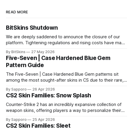
READ MORE
BitSkins Shutdown
We are deeply saddened to announce the closure of our
platform. Tightening regulations and rising costs have made
it impossible for us to continue operating.
By BitSkins
27 May 2026
Five-Seven | Case Hardened Blue Gem
Pattern Guide
The Five-Seven | Case Hardened Blue Gem patterns sit
among the most sought-after skins in CS due to their rare,
high-percentage blue finishes. They have gained popularity
By Sapporo
26 Apr 2026
especially because of their high blue percentage yet being
CS2 Skin Families: Snow Splash
highly affordable. In 2025, top-tier Blue Gems, especially in
Factory New condition, have reached around
Counter-Strike 2 has an incredibly expansive collection of
weapon skins, offering players a way to personalize their
loadouts while showcasing unique designs. Among the vast
By Sapporo
25 Apr 2026
selection, certain skin families have become iconic,
CS2 Skin Families: Sleet
standing out due to their distinct aesthetics and recurring