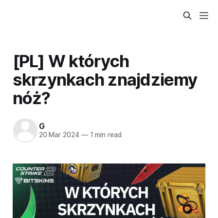
[PL] W których
skrzynkach znajdziemy
nóż?
G
20 Mar 2024
—
1 min read