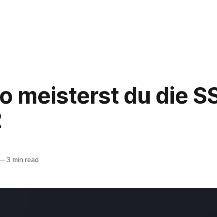
o meisterst du die S
2
—
3 min read