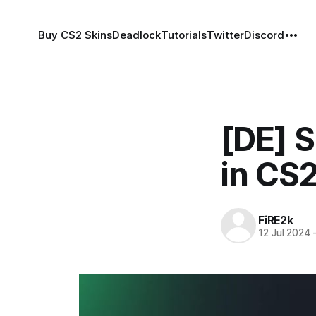
Buy CS2 Skins
Deadlock
Tutorials
Twitter
Discord
[DE] S
in CS
FiRE2k
12 Jul 2024